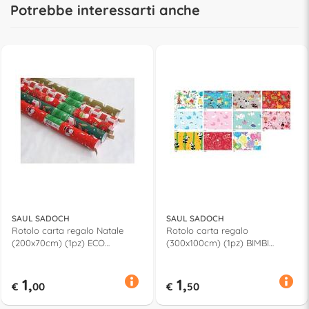
Potrebbe interessarti anche
SAUL SADOCH
SAUL SADOCH
Rotolo carta regalo Natale
Rotolo carta regalo
(200x70cm) (1pz) ECO
(300x100cm) (1pz) BIMBI
Assortito EC3J1RSF
Assortito R3M01GN2
1,
1,
€
00
€
50