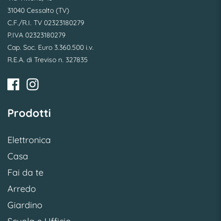
31040 Cessalto (TV)
C.F./R.I. TV 02323180279
P.IVA 02323180279
Cap. Soc. Euro 3.360.500 i.v.
R.E.A. di Treviso n. 327835
Prodotti
Elettronica
Casa
Fai da te
Arredo
Giardino