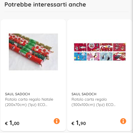
Potrebbe interessarti anche
SAUL SADOCH
SAUL SADOCH
Rotolo carta regalo Natale
Rotolo carta regalo
(200x70cm) (1pz) ECO
(300x100cm) (1pz) ECO
Assortito EC3J1RSF
Assortito WD3M01NAT
1,
1,
€
00
€
90