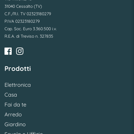
31040 Cessalto (TV)
C.F./R.I. TV 02323180279
P.IVA 02323180279
Cap. Soc. Euro 3.360.500 i.v.
R.E.A. di Treviso n. 327835
Prodotti
Elettronica
Casa
Fai da te
Arredo
Giardino