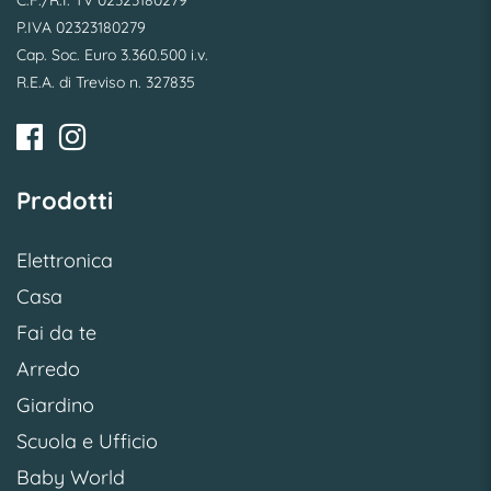
C.F./R.I. TV 02323180279
P.IVA 02323180279
Cap. Soc. Euro 3.360.500 i.v.
R.E.A. di Treviso n. 327835
Prodotti
Elettronica
Casa
Fai da te
Arredo
Giardino
Scuola e Ufficio
Baby World