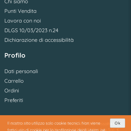
Chi siamo
Punti Vendita
Lavora con noi
DLGS 10/03/2023 n.24
Dichiarazione di accessibilità
Profilo
Dati personali
Carrello
Ordini
Preferiti
Il nostro sito utilizza solo cookie tecnici. Non viene
Ok
© 2026 SME S.p.A. S.U. - Via Vittoria, 45 31040 Cessalto (TV)
C.F./R.I. TV 02323180279 - P.IVA 02323180279 - Cap.Soc. €
fatto uso di cookie per la profilazione degli utenti, né