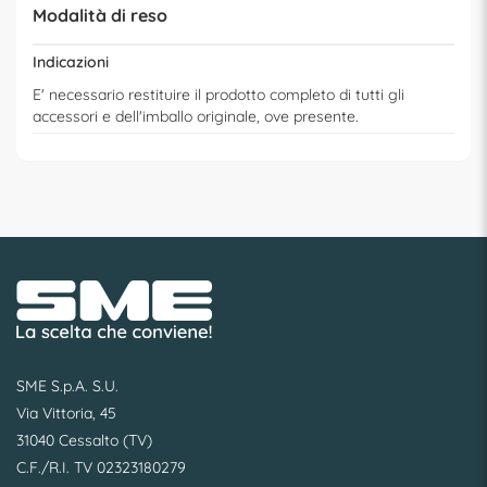
Modalità di reso
Indicazioni
E' necessario restituire il prodotto completo di tutti gli
accessori e dell'imballo originale, ove presente.
SME S.p.A. S.U.
Via Vittoria, 45
31040 Cessalto (TV)
C.F./R.I. TV 02323180279