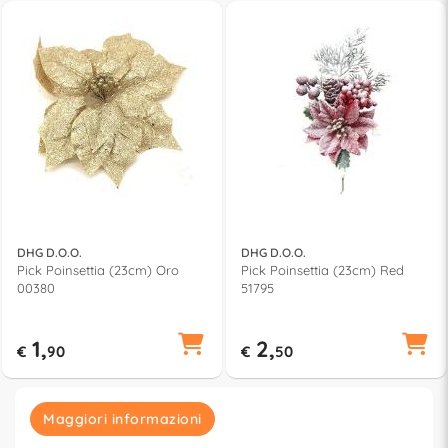
DHG D.O.O.
DHG D.O.O.
Pick Poinsettia (23cm) Oro
Pick Poinsettia (23cm) Red
00380
51795
1,
2,
€
90
€
50
Maggiori informazioni