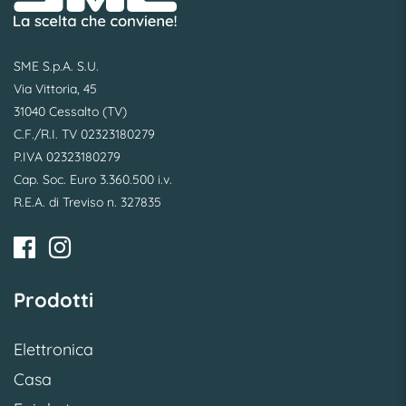
SME S.p.A. S.U.
Via Vittoria, 45
31040 Cessalto (TV)
C.F./R.I. TV 02323180279
P.IVA 02323180279
Cap. Soc. Euro 3.360.500 i.v.
R.E.A. di Treviso n. 327835
Prodotti
Elettronica
Casa