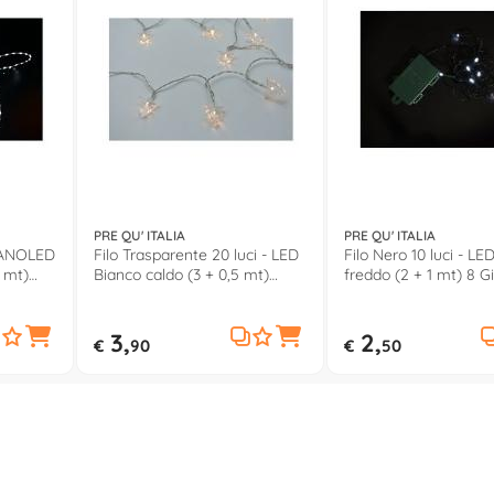
PRE QU' ITALIA
PRE QU' ITALIA
 NANOLED
Filo Trasparente 20 luci - LED
Filo Nero 10 luci - LE
5 mt)
Bianco caldo (3 + 0,5 mt)
freddo (2 + 1 mt) 8 Gi
 IP20
Alberi Luce fissa CHRISTMAS
luce CHRISTMAS IP44
IP20 D3115
3,
2,
€
90
€
50