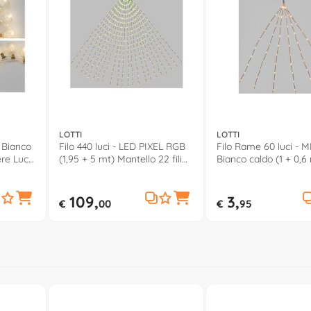
LOTTI
LOTTI
D Bianco
Filo 440 luci - LED PIXEL RGB
Filo Rame 60 luci -
ere Luce
(1,95 + 5 mt) Mantello 22 fili
Bianco caldo (1 + 0,6
 49178
Giochi di luce IP44 68988
Ramo 8 Giochi di luc
CHRISTMAS IP44 469
109,
3,
€
00
€
95