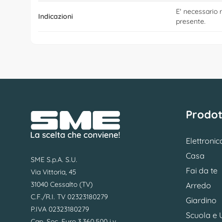
E' necessario r
Indicazioni
presente.
Prodot
Elettronic
Casa
SME S.p.A. S.U.
Fai da te
Via Vittoria, 45
31040 Cessalto (TV)
Arredo
C.F./R.I. TV 02323180279
Giardino
P.IVA 02323180279
Scuola e U
Cap. Soc. Euro 3.360.500 i.v.