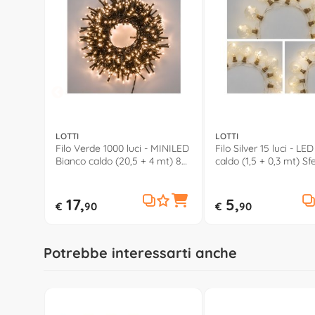
LOTTI
LOTTI
Filo Verde 1000 luci - MINILED
Filo Silver 15 luci - LE
Bianco caldo (20,5 + 4 mt) 8
caldo (1,5 + 0,3 mt) Sf
Giochi di luce XMAS KING IP44
fissa XMAS KING IP20
34808
17,
5,
€
90
€
90
Potrebbe interessarti anche