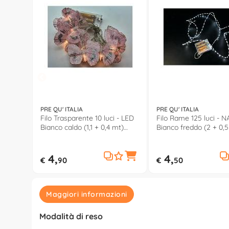
PRE QU' ITALIA
PRE QU' ITALIA
Filo Trasparente 10 luci - LED
Filo Rame 125 luci -
Bianco caldo (1,1 + 0,4 mt)
Bianco freddo (2 + 0,
Farfalle Luce fissa
Luce fissa CHRISTMAS
CHRISTMAS IP20 D2685
D3127
4,
4,
€
90
€
50
Maggiori informazioni
Modalità di reso