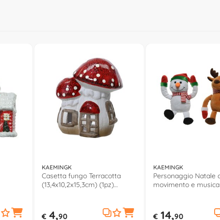
KAEMINGK
KAEMINGK
Casetta fungo Terracotta
Personaggio Natale 
(13,4x10,2x15,3cm) (1pz)
movimento e musica 
531667
Assortito 548693
4,
14,
€
90
€
90