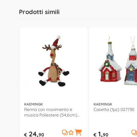
Prodotti simili
KAEMINGK
KAEMINGK
Renna con movimento e
Casetta (1pz) 027730
musica Poliestere (54,6cm)
(1pz) 705607
24,
1,
€
90
€
90