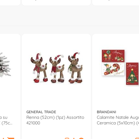
GENERAL TRADE
BRANDANI
a su
Renna (52cm) (1pz) Assortito
Calamite Natale Augu
C (75cm)
421000
Ceramica (5x10cm) (
ELFOMAGIA BR8458