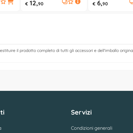
12,
6,
€
90
€
90
estituire il prodotto completo di tutti gli accessori e dell'imballo origina
ti
Servizi
a
Condizioni generali