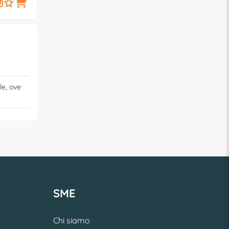
1,
9,
€
90
€
90
le, ove
SME
Chi siamo