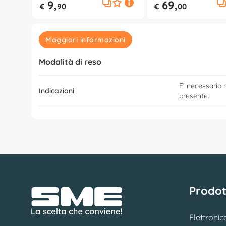
9,
69,
€
90
€
00
Maggiori informazioni
Modalità di reso
E' necessario r
Indicazioni
presente.
Prodot
Elettronic