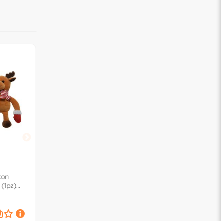
KAEMINGK
KAEMINGK
con
Cactus ballerino (1pz) 548770
Motorino rotazionale
(1pz)
Black 481716
12,
6,
€
90
€
90