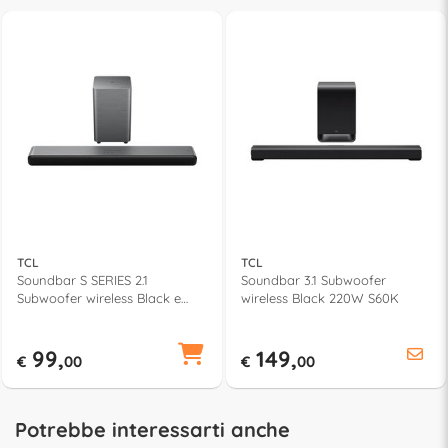
TCL
TCL
Soundbar S SERIES 2.1
Soundbar 3.1 Subwoofer
Subwoofer wireless Black e
wireless Black 220W S60K
Grey 220W S55HE
99,
149,
€
00
€
00
Potrebbe interessarti anche