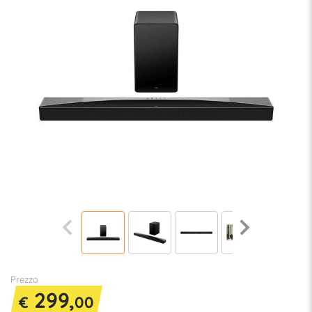
Prezzo
299,
€
00