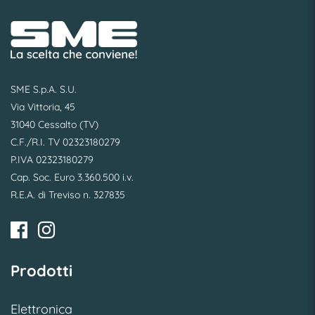
SME S.p.A. S.U.
Via Vittoria, 45
31040 Cessalto (TV)
C.F./R.I. TV 02323180279
P.IVA 02323180279
Cap. Soc. Euro 3.360.500 i.v.
R.E.A. di Treviso n. 327835
Prodotti
Elettronica