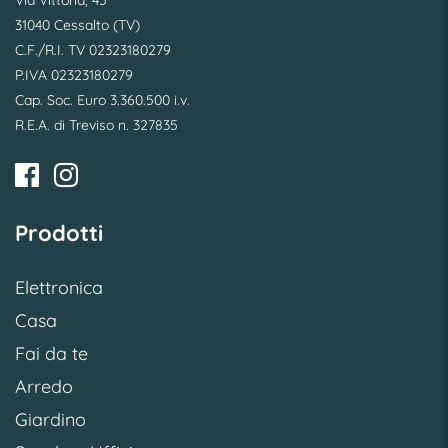
Via Vittoria, 45
31040 Cessalto (TV)
C.F./R.I. TV 02323180279
P.IVA 02323180279
Cap. Soc. Euro 3.360.500 i.v.
R.E.A. di Treviso n. 327835
Prodotti
Elettronica
Casa
Fai da te
Arredo
Giardino