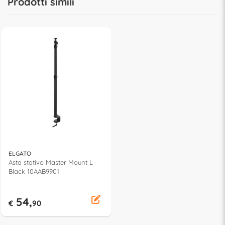
Prodotti simili
ELGATO
Asta stativo Master Mount L
Black 10AAB9901
54,
€
90