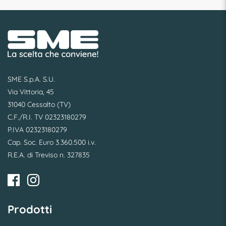
SME S.p.A. S.U.
Via Vittoria, 45
31040 Cessalto (TV)
C.F./R.I. TV 02323180279
P.IVA 02323180279
Cap. Soc. Euro 3.360.500 i.v.
R.E.A. di Treviso n. 327835
Prodotti