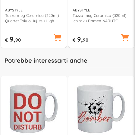
ABYSTYLE
ABYSTYLE
Tazza mug Ceramica (320ml)
Tazza mug Ceramica (320ml)
Quartet Tokyo Jujutsu High
Ichiraku Ramen NARUTO
JUJUTSU KAISEN ABYMUGA393
Multicolor ABYMUG998
9,
9,
€
90
€
90
Potrebbe interessarti anche