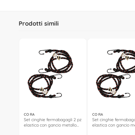
Prodotti simili
CO RA
CO RA
Set cinghie fermabagagli 2 pz
Set cinghie fermabaga
elastica con gancio metallo
elastica con gancio m
(100x1cm) Assortito 000120153
(150x1cm) Assortito 0