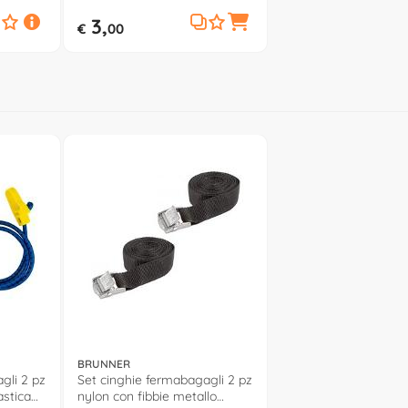
3,
€
00
BRUNNER
gli 2 pz
Set cinghie fermabagagli 2 pz
astica
nylon con fibbie metallo