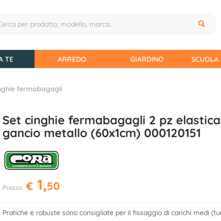
A TE
ARREDO
GIARDINO
SCUOLA 
nghie fermabagagli
Set cinghie fermabagagli 2 pz elastica
gancio metallo (60x1cm) 000120151
1,
€
50
Prezzo
Pratiche e robuste sono consigliate per il fissaggio di carichi medi (t