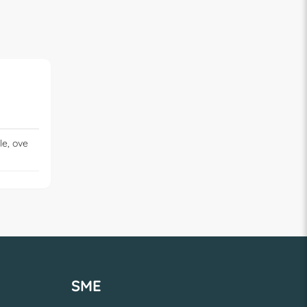
le, ove
SME