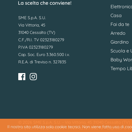
Elettronic
Casa
SME S.p.A. S.U.
Fai da te
Via Vittoria, 45
31040 Cessalto (TV)
Arredo
C.F./R.I. TV 02323180279
Giardino
P.IVA 02323180279
Scuola e U
Cap. Soc. Euro 3.360.500 i.v.
Baby Wor
R.E.A. di Treviso n. 327835
Tempo Li
© 2026 SME S.p.A. S.U. - Via Vittoria, 45 31040 Cessalto (TV)
Il nostro sito utilizza solo cookie tecnici. Non viene fatto uso di c
C.F./R.I. TV 02323180279 - P.IVA 02323180279 - Cap.Soc. € 3.36