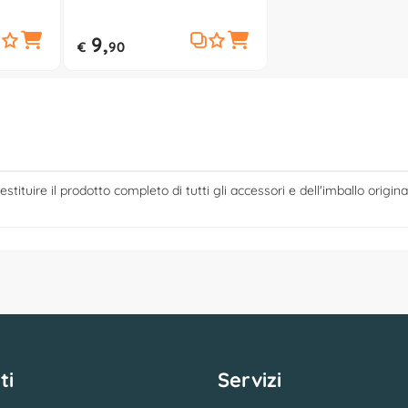
0074992
Power Fix (200x2cm) Nero
7710179C
9,
€
90
estituire il prodotto completo di tutti gli accessori e dell'imballo origina
ti
Servizi