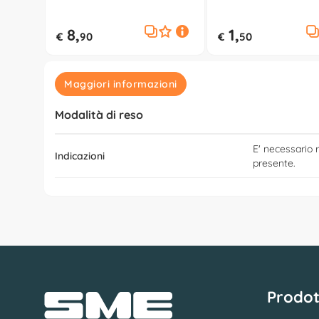
Stretch (100x1cm) Assortito
(100cm) Blu e Giallo 
0902017C
00
8,
1,
€
90
€
50
Maggiori informazioni
Modalità di reso
E' necessario r
Indicazioni
presente.
Prodot