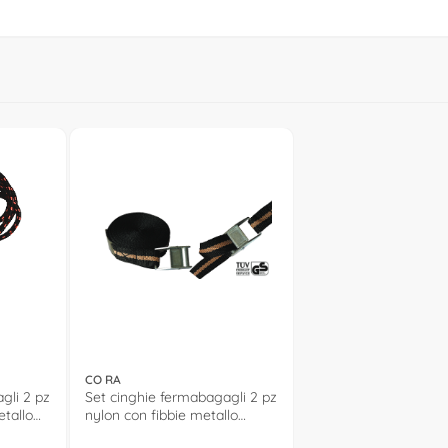
CO RA
gli 2 pz
Set cinghie fermabagagli 2 pz
etallo
nylon con fibbie metallo
00120154
(250cm) Nero 000120165