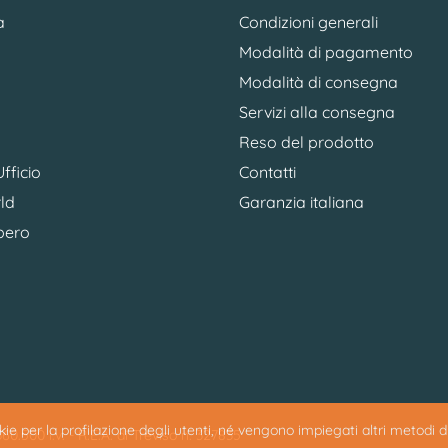
a
Condizioni generali
Modalità di pagamento
Modalità di consegna
Servizi alla consegna
Reso del prodotto
fficio
Contatti
ld
Garanzia italiana
bero
ookie per la profilazione degli utenti, né vengono impiegati altri metodi 
0.500 i.v. - R.E.A. di Treviso n. 327835