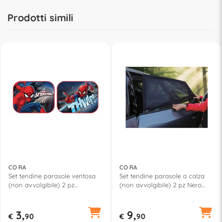
Prodotti simili
CO RA
CO RA
Set tendine parasole ventosa
Set tendine parasole a calza
(non avvolgibile) 2 pz
(non avvolgibile) 2 pz Nero
(44x35cm) SPIDERMAN 59323
463613
3,
9,
€
90
€
90