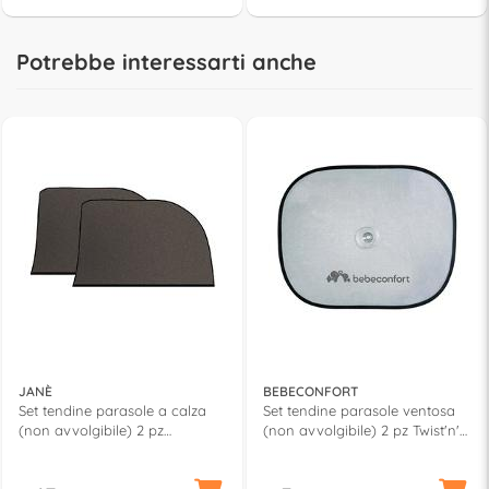
Potrebbe interessarti anche
JANÈ
BEBECONFORT
Set tendine parasole a calza
Set tendine parasole ventosa
(non avvolgibile) 2 pz
(non avvolgibile) 2 pz Twist'n'
(60x50cm) WINDOWS SOCK
Fix Black 3203201000
Black 50324 C01