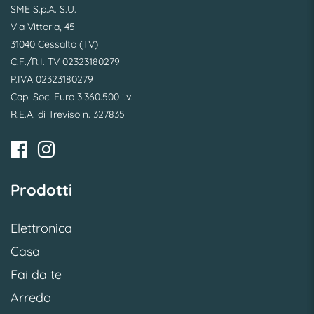
SME S.p.A. S.U.
Via Vittoria, 45
31040 Cessalto (TV)
C.F./R.I. TV 02323180279
P.IVA 02323180279
Cap. Soc. Euro 3.360.500 i.v.
R.E.A. di Treviso n. 327835
Prodotti
Elettronica
Casa
Fai da te
Arredo