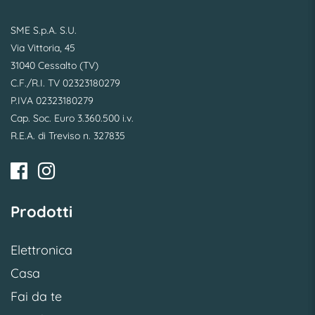
SME S.p.A. S.U.
Via Vittoria, 45
31040 Cessalto (TV)
C.F./R.I. TV 02323180279
P.IVA 02323180279
Cap. Soc. Euro 3.360.500 i.v.
R.E.A. di Treviso n. 327835
Prodotti
Elettronica
Casa
Fai da te