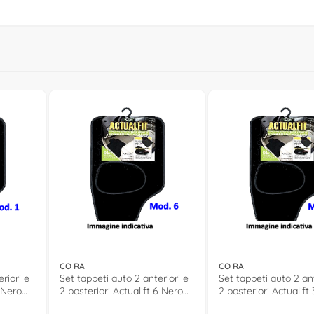
CO RA
CO RA
riori e
Set tappeti auto 2 anteriori e
Set tappeti auto 2 ant
1 Nero
2 posteriori Actualift 6 Nero
2 posteriori Actualift
135066
135063