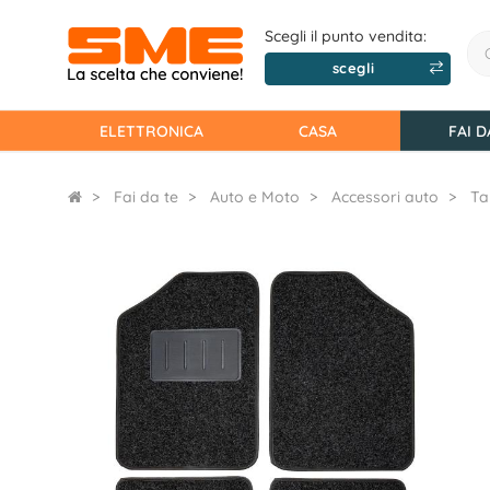
Scegli il punto vendita:
scegli
ELETTRONICA
CASA
FAI D
Fai da te
Auto e Moto
Accessori auto
Ta