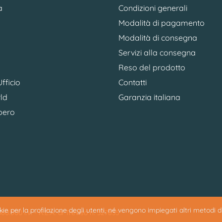
a
Condizioni generali
Modalità di pagamento
Modalità di consegna
Servizi alla consegna
Reso del prodotto
fficio
Contatti
ld
Garanzia italiana
bero
ookie per la profilazione degli utenti, né vengono impiegati altri metodi 
0.500 i.v. - R.E.A. di Treviso n. 327835