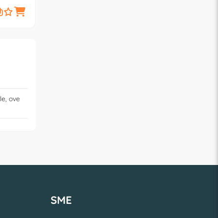
19,
24,
€
00
€
50
le, ove
SME