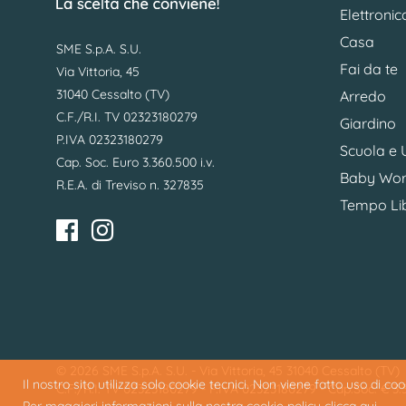
Elettronic
Casa
SME S.p.A. S.U.
Fai da te
Via Vittoria, 45
31040 Cessalto (TV)
Arredo
C.F./R.I. TV 02323180279
Giardino
P.IVA 02323180279
Scuola e U
Cap. Soc. Euro 3.360.500 i.v.
Baby Wor
R.E.A. di Treviso n. 327835
Tempo Li
© 2026 SME S.p.A. S.U. - Via Vittoria, 45 31040 Cessalto (TV)
Il nostro sito utilizza solo cookie tecnici. Non viene fatto uso di c
C.F./R.I. TV 02323180279 - P.IVA 02323180279 - Cap.Soc. € 3.36