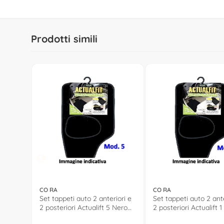
Prodotti simili
CO RA
CO RA
Set tappeti auto 2 anteriori e
Set tappeti auto 2 ante
2 posteriori Actualift 5 Nero
2 posteriori Actualift 
135065
135061