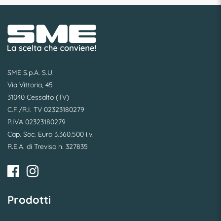
SME S.p.A. S.U.
Via Vittoria, 45
31040 Cessalto (TV)
C.F./R.I. TV 02323180279
P.IVA 02323180279
Cap. Soc. Euro 3.360.500 i.v.
R.E.A. di Treviso n. 327835
Prodotti