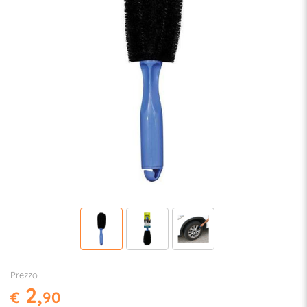
Prezzo
2,
€
90