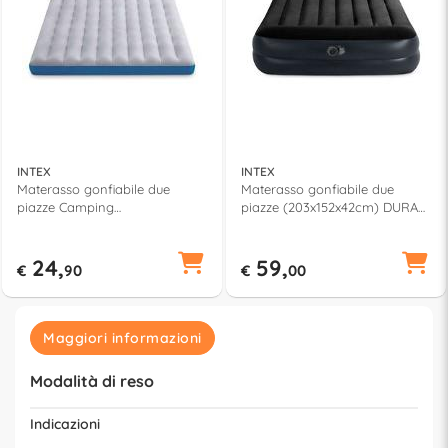
INTEX
INTEX
Materasso gonfiabile due
Materasso gonfiabile due
piazze Camping
piazze (203x152x42cm) DURA
(193x127x24cm) 67999
BEAM Nero 64124ND
24,
59,
€
90
€
00
Maggiori informazioni
Modalità di reso
Indicazioni