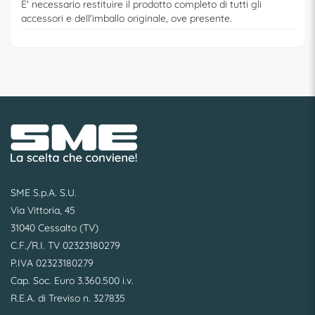
E' necessario restituire il prodotto completo di tutti gli
accessori e dell'imballo originale, ove presente.
SME S.p.A. S.U.
Via Vittoria, 45
31040 Cessalto (TV)
C.F./R.I. TV 02323180279
P.IVA 02323180279
Cap. Soc. Euro 3.360.500 i.v.
R.E.A. di Treviso n. 327835