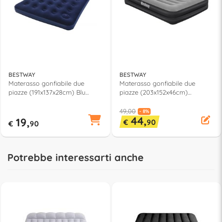
BESTWAY
BESTWAY
Materasso gonfiabile due
Materasso gonfiabile due
piazze (191x137x28cm) Blu
piazze (203x152x46cm)
67225 5
TRITECH Grigio e Nero 67403 5
49,00
- 8%
44,
19,
€
90
€
90
Potrebbe interessarti anche