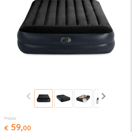
Prezzo
59,
€
00