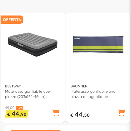
OFFERTA
BESTWAY
BRUNNER
Materasso gonfiabile due
Materasso gonfiabile una
piazze (203x152x46cm)
piazza autogonfiante
TRITECH Grigio e Nero 67403 5
(198x63x5cm) ALVEOMAT 5 Blu
e Verde 0412038N
49,00
- 8%
44,
44,
€
90
€
50