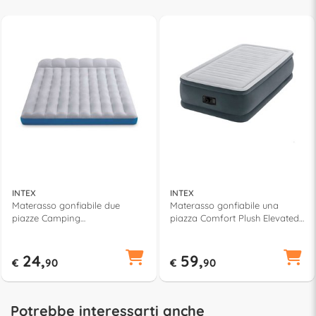
INTEX
INTEX
Materasso gonfiabile due
Materasso gonfiabile una
piazze Camping
piazza Comfort Plush Elevated
(193x127x24cm) 67999
(191x99x46cm) DURA BEAM
Grigio 64412ND
24,
59,
€
90
€
90
Potrebbe interessarti anche