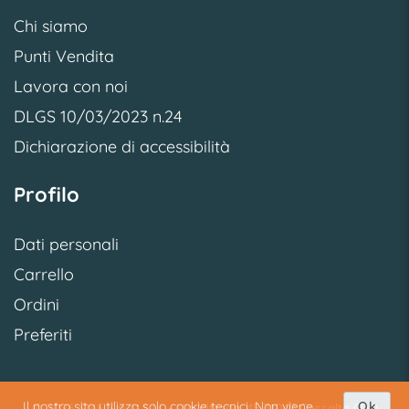
Chi siamo
Punti Vendita
Lavora con noi
DLGS 10/03/2023 n.24
Dichiarazione di accessibilità
Profilo
Dati personali
Carrello
Ordini
Preferiti
Il nostro sito utilizza solo cookie tecnici. Non viene
Ok
© 2026 SME S.p.A. S.U. - Via Vittoria, 45 31040 Cessalto (TV)