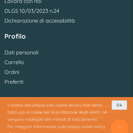
Lavora con noi
DLGS 10/03/2023 n.24
Dichiarazione di accessibilità
Profilo
Dati personali
Carrello
Ordini
Preferiti
Il nostro sito utilizza solo cookie tecnici. Non viene
Ok
© 2026 SME S.p.A. S.U. - Via Vittoria, 45 31040 Cessalto (TV)
C.F./R.I. TV 02323180279 - P.IVA 02323180279 - Cap.Soc. €
fatto uso di cookie per la profilazione degli utenti, né
3.360.500 i.v. - R.E.A. di Treviso n. 327835
vengono impiegati altri metodi di tracciamento.
Per maggiori informazioni sulla nostra cookie policy
Privacy
|
Cookie