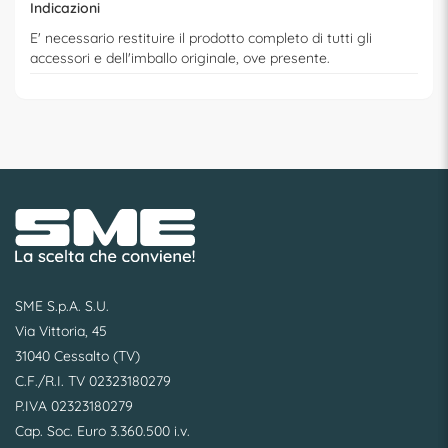
Indicazioni
E' necessario restituire il prodotto completo di tutti gli
accessori e dell'imballo originale, ove presente.
SME S.p.A. S.U.
Via Vittoria, 45
31040 Cessalto (TV)
C.F./R.I. TV 02323180279
P.IVA 02323180279
Cap. Soc. Euro 3.360.500 i.v.