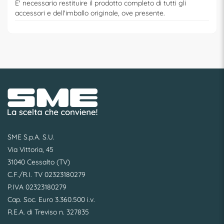
E' necessario restituire il prodotto completo di tutti gli
accessori e dell'imballo originale, ove presente.
SME S.p.A. S.U.
Via Vittoria, 45
31040 Cessalto (TV)
C.F./R.I. TV 02323180279
P.IVA 02323180279
Cap. Soc. Euro 3.360.500 i.v.
R.E.A. di Treviso n. 327835