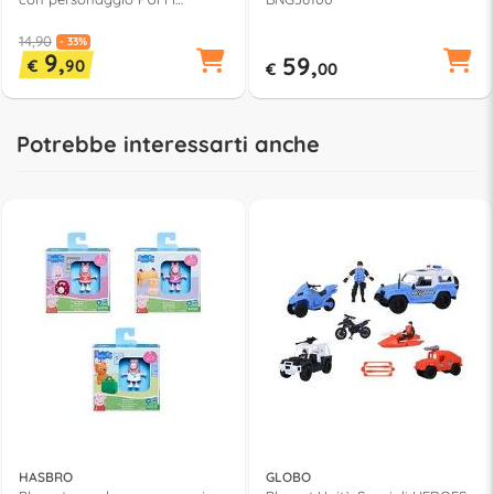
PUF18200
14,90
- 33%
9,
59,
€
90
€
00
Potrebbe interessarti anche
HASBRO
GLOBO