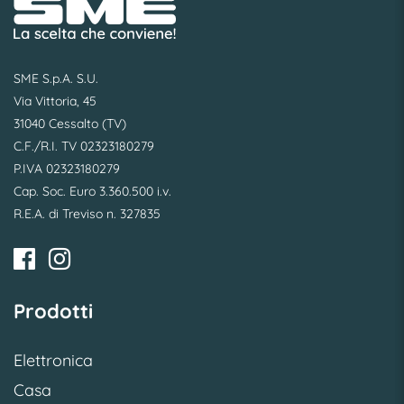
SME S.p.A. S.U.
Via Vittoria, 45
31040 Cessalto (TV)
C.F./R.I. TV 02323180279
P.IVA 02323180279
Cap. Soc. Euro 3.360.500 i.v.
R.E.A. di Treviso n. 327835
Prodotti
Elettronica
Casa