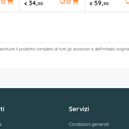
34,
59,
€
90
€
90
estituire il prodotto completo di tutti gli accessori e dell'imballo origina
ti
Servizi
a
Condizioni generali