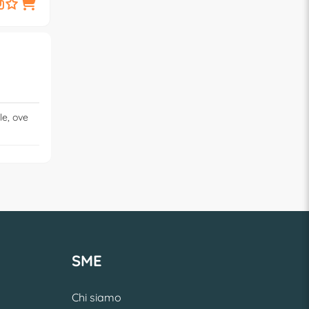
59,
€
90
le, ove
SME
Chi siamo