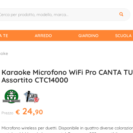
A TE
ARREDO
GIARDINO
SCUOLA 
aoke
Karaoke Microfono WiFi Pro CANTA TU
Assortito CTC14000
24,
€
90
Prezzo
Microfono wireless per duetti. Disponibile in quattro diverse colorazion