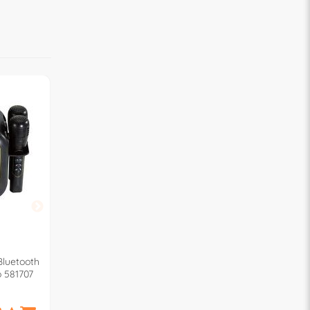
LISCIANI
Bluetooth
Karaoke Partymaker BARBIE
o 581707
Rosa 104475