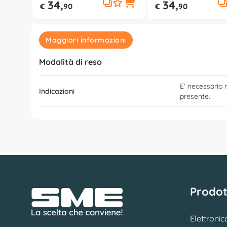
34,
34,
€
90
€
90
Maggiori informazioni
Modalità di reso
E' necessario r
Indicazioni
presente.
Prodot
Elettronic