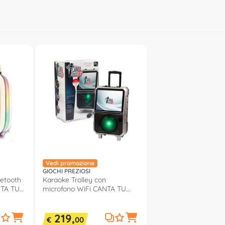
Vedi promozione
GIOCHI PREZIOSI
uetooth
Karaoke Trolley con
NTA TU
microfono WiFi CANTA TU
Silver CTC27000
219,
€
00