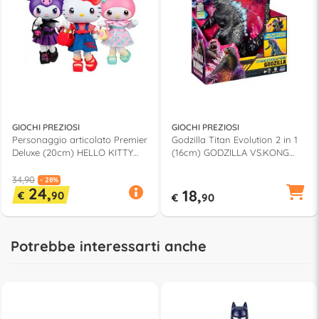
GIOCHI PREZIOSI
GIOCHI PREZIOSI
Personaggio articolato Premier
Godzilla Titan Evolution 2 in 1
Deluxe (20cm) HELLO KITTY
(16cm) GODZILLA VS.KONG
Assortito HKTH8000
MN305400
34,90
- 28%
24,
18,
€
90
€
90
Potrebbe interessarti anche