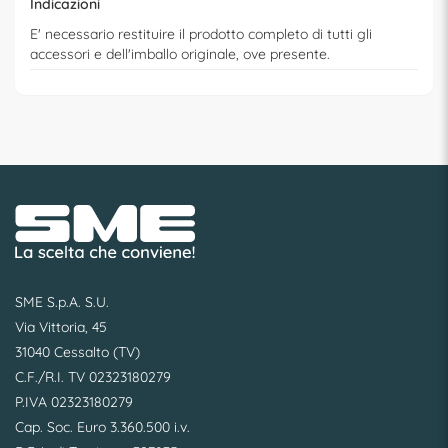
Indicazioni
E' necessario restituire il prodotto completo di tutti gli
accessori e dell'imballo originale, ove presente.
SME S.p.A. S.U.
Via Vittoria, 45
31040 Cessalto (TV)
C.F./R.I. TV 02323180279
P.IVA 02323180279
Cap. Soc. Euro 3.360.500 i.v.