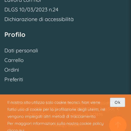
DLGS 10/03/2023 n.24
Dichiarazione di accessibilità
Profilo
Dati personali
Carrello
Ordini
Preferiti
Il nostro sito utilizza solo cookie tecnici. Non viene
Ok
© 2026 SME S.p.A. S.U. - Via Vittoria, 45 31040 Cessalto (TV)
C.F./R.I. TV 02323180279 - P.IVA 02323180279 - Cap.Soc. €
fatto uso di cookie per la profilazione degli utenti, né
3.360.500 i.v. - R.E.A. di Treviso n. 327835
vengono impiegati altri metodi di tracciamento.
Per maggiori informazioni sulla nostra cookie policy
Privacy
|
Cookie
clicca qui.