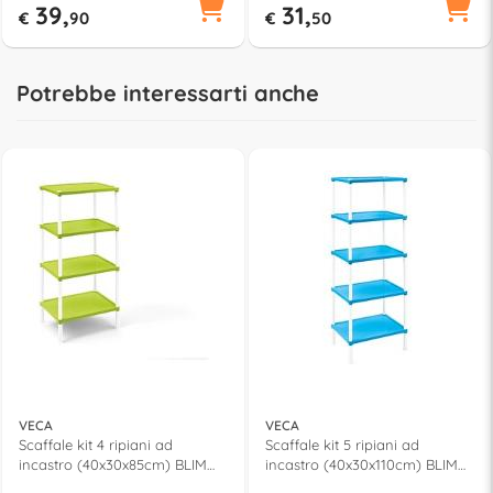
39,
31,
€
90
€
50
Potrebbe interessarti anche
VECA
VECA
Scaffale kit 4 ripiani ad
Scaffale kit 5 ripiani ad
incastro (40x30x85cm) BLIM
incastro (40x30x110cm) BLIM
Assortito SA0010004AF
Assortito SA001P00005