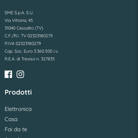
SME S.p.A. S.U.
Via Vittoria, 45
31040 Cessalto (TV)
C.F./R.I. TV 02323180279
P.IVA 02323180279
Cap. Soc. Euro 3.360.500 i.v.
R.E.A. di Treviso n. 327835
Prodotti
Elettronica
Casa
Fai da te