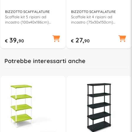
BIZZOTTO SCAFFALATURE
BIZZOTTO SCAFFALATURE
Scaffale kit 5 ripiani ad
Scaffale kit 4 ripiani ad
incastro (100x40x186cm)
incastro (75x30x150cm)
EUROKIT Grigio Ral 7038
MINIEURO Grigio Ral 7038
E500G
E550G
39,
27,
€
90
€
90
Potrebbe interessarti anche