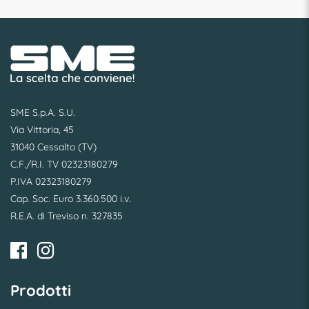
SME S.p.A. S.U.
Via Vittoria, 45
31040 Cessalto (TV)
C.F./R.I. TV 02323180279
P.IVA 02323180279
Cap. Soc. Euro 3.360.500 i.v.
R.E.A. di Treviso n. 327835
Prodotti