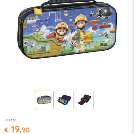
Prezzo
19,
€
90