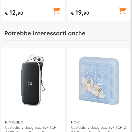
12,
19,
€
90
€
90
Potrebbe interessarti anche
NINTENDO
HORI
Custodia videogioco SWITCH
Custodia videogioco SWITCH 2