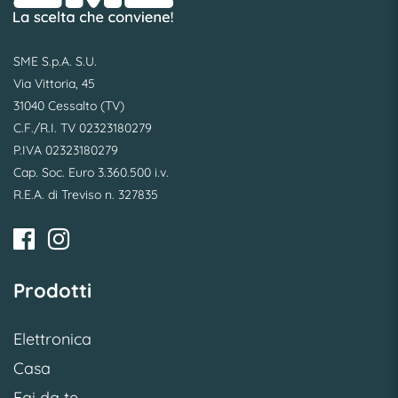
SME S.p.A. S.U.
Via Vittoria, 45
31040 Cessalto (TV)
C.F./R.I. TV 02323180279
P.IVA 02323180279
Cap. Soc. Euro 3.360.500 i.v.
R.E.A. di Treviso n. 327835
Prodotti
Elettronica
Casa
Fai da te