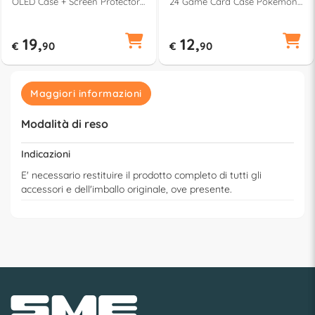
OLED Case + Screen Protector
24 Game Card Case Pokemon
Black e White 10008001
Eevee Cottage Core Light blue
NSX 084E
19,
12,
€
90
€
90
Maggiori informazioni
Modalità di reso
Indicazioni
E' necessario restituire il prodotto completo di tutti gli
accessori e dell'imballo originale, ove presente.