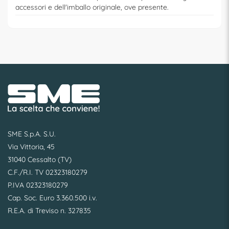
accessori e dell'imballo originale, ove presente.
SME S.p.A. S.U.
Via Vittoria, 45
31040 Cessalto (TV)
C.F./R.I. TV 02323180279
P.IVA 02323180279
Cap. Soc. Euro 3.360.500 i.v.
R.E.A. di Treviso n. 327835