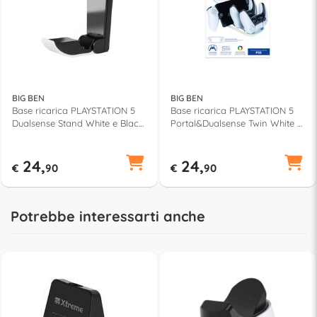
BIG BEN
BIG BEN
Base ricarica PLAYSTATION 5
Base ricarica PLAYSTATION 5
Dualsense Stand White e Black
Portal&Dualsense Twin White e
PS5SMULTICHARGE
Black PS5TRIPLECHARGER
24,
24,
€
90
€
90
Potrebbe interessarti anche