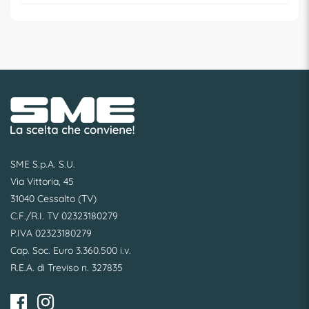
SME S.p.A. S.U.
Via Vittoria, 45
31040 Cessalto (TV)
C.F./R.I. TV 02323180279
P.IVA 02323180279
Cap. Soc. Euro 3.360.500 i.v.
R.E.A. di Treviso n. 327835