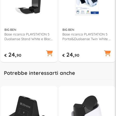
BIG BEN
BIG BEN
Base ricarica PLAYSTATION 5
Base ricarica PLAYSTATION 5
Dualsense Stand White e Black
Portal&Dualsense Twin White e
PS5SMULTICHARGE
Black PS5TRIPLECHARGER
24,
24,
€
90
€
90
Potrebbe interessarti anche