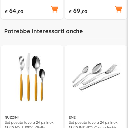
64,
69,
€
00
€
00
Potrebbe interessarti anche
GUZZINI
EME
Set posate tavola 24 pz Inox
Set posate tavola 24 pz Inox
18/10 MY FUSION Giallo
18/10 INFINITY Cromo lucido