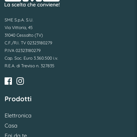
SME S.p.A. S.U.
Via Vittoria, 45
31040 Cessalto (TV)
C.F./R.I. TV 02323180279
P.IVA 02323180279
Cap. Soc. Euro 3.360.500 i.v.
R.E.A. di Treviso n. 327835
Prodotti
Elettronica
Casa
Fai da te