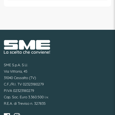
SME S.p.A. S.U.
Via Vittoria, 45
31040 Cessalto (TV)
C.F./R.I. TV 02323180279
P.IVA 02323180279
Cap. Soc. Euro 3.360.500 i.v.
R.E.A. di Treviso n. 327835