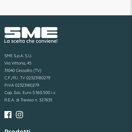
SME S.p.A. S.U.
Via Vittoria, 45
31040 Cessalto (TV)
C.F./R.I. TV 02323180279
P.IVA 02323180279
Cap. Soc. Euro 3.360.500 i.v.
R.E.A. di Treviso n. 327835
Prodotti