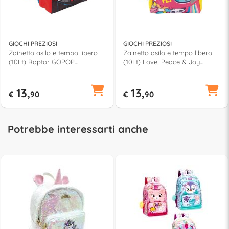
GIOCHI PREZIOSI
GIOCHI PREZIOSI
Zainetto asilo e tempo libero
Zainetto asilo e tempo libero
(10Lt) Raptor GOPOP
(10Lt) Love, Peace & Joy
(25,5x11,5x34,5cm) Grigio e Blu
GOPOP (25,5x11,5x34,5cm)
GG9T2000
Verde e Fucsia GG9T1000
13,
13,
€
90
€
90
Potrebbe interessarti anche