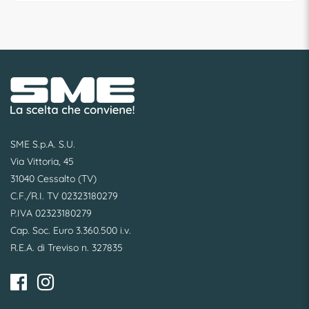
SME S.p.A. S.U.
Via Vittoria, 45
31040 Cessalto (TV)
C.F./R.I. TV 02323180279
P.IVA 02323180279
Cap. Soc. Euro 3.360.500 i.v.
R.E.A. di Treviso n. 327835