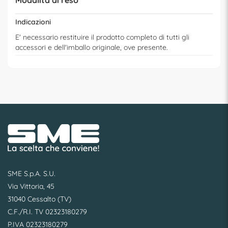
Indicazioni
E' necessario restituire il prodotto completo di tutti gli
accessori e dell'imballo originale, ove presente.
SME S.p.A. S.U.
Via Vittoria, 45
31040 Cessalto (TV)
C.F./R.I. TV 02323180279
P.IVA 02323180279