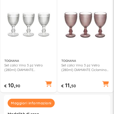
TOGNANA
TOGNANA
Set calici Vino 3 pz Vetro
Set calici Vino 3 pz Vetro
(280ml) DIAMANTE
(280ml) DIAMANTE Ciclamino
Trasparente N3585T95895
N3585T55894
10,
11,
€
90
€
50
Maggiori informazioni
Modalità di reso