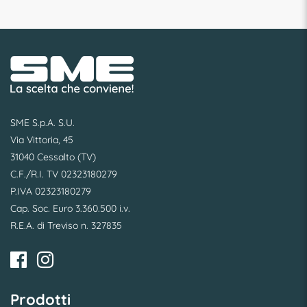
SME S.p.A. S.U.
Via Vittoria, 45
31040 Cessalto (TV)
C.F./R.I. TV 02323180279
P.IVA 02323180279
Cap. Soc. Euro 3.360.500 i.v.
R.E.A. di Treviso n. 327835
Prodotti