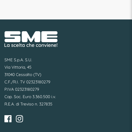
SME S.p.A. S.U.
Via Vittoria, 45
31040 Cessalto (TV)
C.F./R.I. TV 02323180279
P.IVA 02323180279
Cap. Soc. Euro 3.360.500 i.v.
R.E.A. di Treviso n. 327835