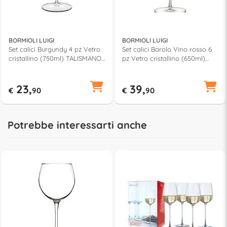
BORMIOLI LUIGI
BORMIOLI LUIGI
Set calici Burgundy 4 pz Vetro
Set calici Barolo Vino rosso 6
cristallino (750ml) TALISMANO
pz Vetro cristallino (650ml)
Trasparente 12736 02
VINALIA Trasparente
A13554BYL02AA01
23,
39,
€
90
€
90
Potrebbe interessarti anche