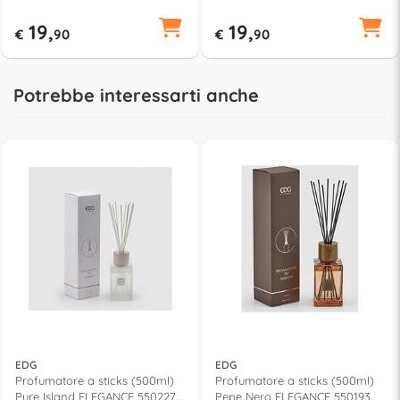
19,
19,
€
90
€
90
Potrebbe interessarti anche
EDG
EDG
Profumatore a sticks (500ml)
Profumatore a sticks (500ml)
Pure Island ELEGANCE 550227
Pepe Nero ELEGANCE 550193