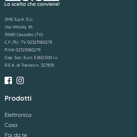
SME S.p.A. S.U.
Via Vittoria, 45
31040 Cessalto (TV)
C.F./R.I. TV 02323180279
P.IVA 02323180279
Cap. Soc. Euro 3.360.500 i.v.
R.E.A. di Treviso n. 327835
Prodotti
Elettronica
Casa
Fai da te