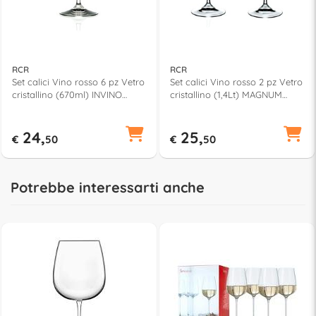
RCR
RCR
Set calici Vino rosso 6 pz Vetro
Set calici Vino rosso 2 pz Vetro
cristallino (670ml) INVINO
cristallino (1,4Lt) MAGNUM
Trasparente 261920
Trasparente 284390
24,
25,
€
50
€
50
Potrebbe interessarti anche