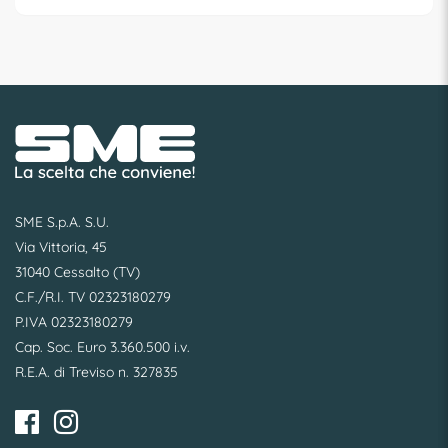
SME S.p.A. S.U.
Via Vittoria, 45
31040 Cessalto (TV)
C.F./R.I. TV 02323180279
P.IVA 02323180279
Cap. Soc. Euro 3.360.500 i.v.
R.E.A. di Treviso n. 327835