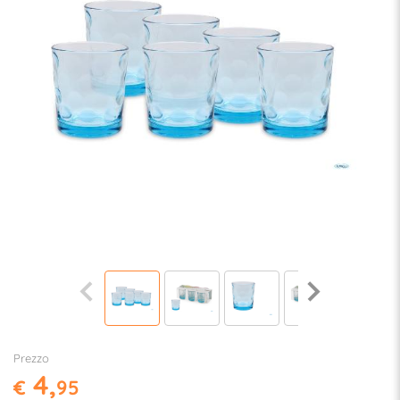
Prezzo
4,
€
95