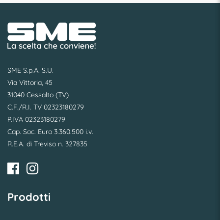
SME S.p.A. S.U.
Via Vittoria, 45
31040 Cessalto (TV)
C.F./R.I. TV 02323180279
P.IVA 02323180279
Cap. Soc. Euro 3.360.500 i.v.
R.E.A. di Treviso n. 327835
Prodotti