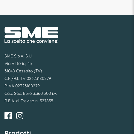
SME S.p.A. S.U.
Via Vittoria, 45
31040 Cessalto (TV)
C.F./R.I. TV 02323180279
P.IVA 02323180279
Cap. Soc. Euro 3.360.500 i.v.
R.E.A. di Treviso n. 327835
Prodotti