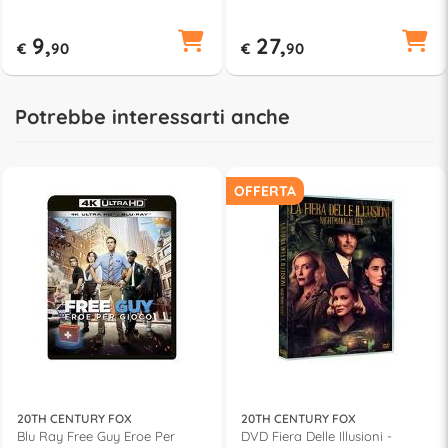
Chloé Zhao BIT4009302
9,
27,
€
90
€
90
Potrebbe interessarti anche
OFFERTA
20TH CENTURY FOX
20TH CENTURY FOX
Blu Ray Free Guy Eroe Per
DVD Fiera Delle Illusioni -