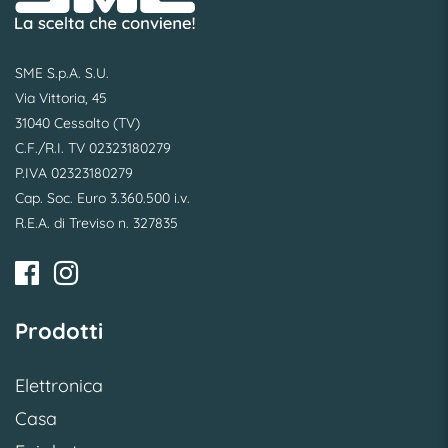
SME S.p.A. S.U.
Via Vittoria, 45
31040 Cessalto (TV)
C.F./R.I. TV 02323180279
P.IVA 02323180279
Cap. Soc. Euro 3.360.500 i.v.
R.E.A. di Treviso n. 327835
Prodotti
Elettronica
Casa