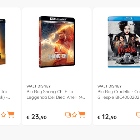
WALT DISNEY
WALT DISNEY
ltra
Blu Ray Shang Chi E La
Blu Ray Crudelia - Cr
k) -
Leggenda Dei Dieci Anelli (4K
Gillespie BIC4000202
02
Ultra Hd+Blu Ray) - Destin
Daniel Cretton BIQ4008302
23,
12,
€
90
€
90