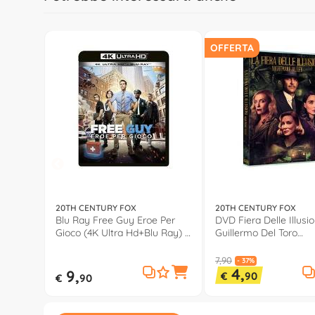
OFFERTA
20TH CENTURY FOX
20TH CENTURY FOX
Blu Ray Free Guy Eroe Per
DVD Fiera Delle Illusio
Gioco (4K Ultra Hd+Blu Ray) -
Guillermo Del Toro
Shawn Levy BIQ4007202
BIA4017002
7,90
- 37%
4,
9,
€
90
€
90