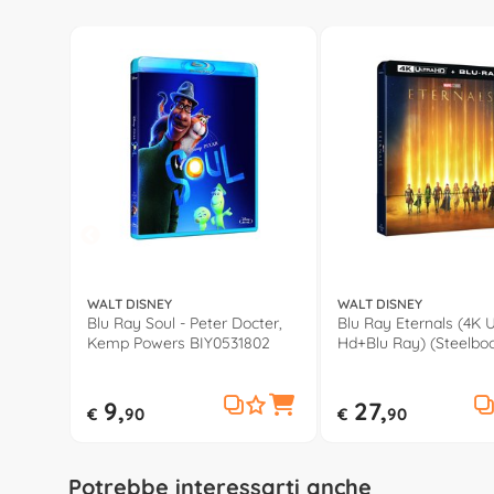
WALT DISNEY
WALT DISNEY
Blu Ray Soul - Peter Docter,
Blu Ray Eternals (4K U
Kemp Powers BIY0531802
Hd+Blu Ray) (Steelboo
Chloé Zhao BIT40093
9,
27,
€
90
€
90
Potrebbe interessarti anche