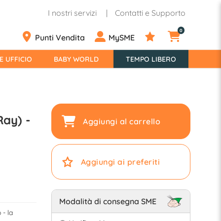
I nostri servizi
Contatti e Supporto
0
Punti Vendita
MySME
E UFFICIO
BABY WORLD
TEMPO LIBERO
Ray) -
Aggiungi al carrello
Aggiungi ai preferiti
Modalità di consegna SME
- la