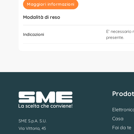
Maggiori informazioni
Modalità di reso
E' necessario r
Indicazioni
presente.
Prodot
Elettronic
Casa
SME S.p.A. S.U.
Fai da te
Via Vittoria, 45