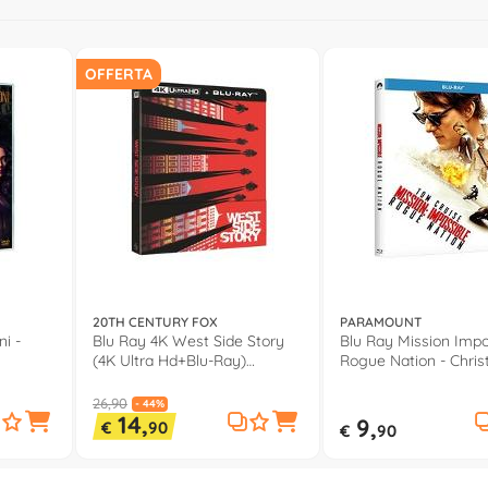
OFFERTA
20TH CENTURY FOX
PARAMOUNT
ni -
Blu Ray 4K West Side Story
Blu Ray Mission Impo
(4K Ultra Hd+Blu-Ray)
Rogue Nation - Chris
(Steelbook) - Steven
Mcquarrie 1064174
Spielberg BIT4010202
26,90
- 44%
14,
9,
€
90
€
90