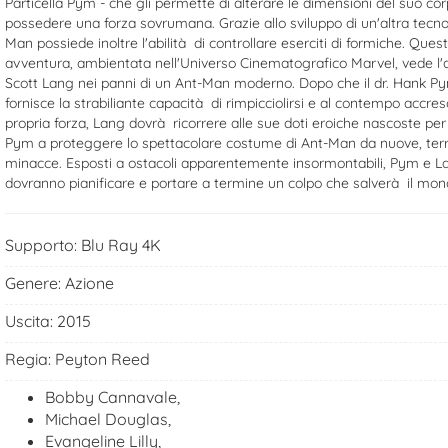
Particella Pym - che gli permette di alterare le dimensioni del suo co
possedere una forza sovrumana. Grazie allo sviluppo di un'altra tecno
Man possiede inoltre l'abilità di controllare eserciti di formiche. Que
avventura, ambientata nell'Universo Cinematografico Marvel, vede l'a
Scott Lang nei panni di un Ant-Man moderno. Dopo che il dr. Hank Py
fornisce la strabiliante capacità di rimpicciolirsi e al contempo accres
propria forza, Lang dovrà ricorrere alle sue doti eroiche nascoste per
Pym a proteggere lo spettacolare costume di Ant-Man da nuove, terri
minacce. Esposti a ostacoli apparentemente insormontabili, Pym e L
dovranno pianificare e portare a termine un colpo che salverà il mon
Supporto:
Blu Ray 4K
Genere:
Azione
Uscita:
2015
Regia:
Peyton Reed
Bobby Cannavale,
Michael Douglas,
Evangeline Lilly,