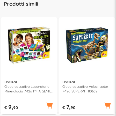
Prodotti simili
LISCIANI
LISCIANI
Gioco educativo Laboratorio
Gioco educativo Velociraptor
Mineralogia 7-12a I'M A GENIUS
7-12a SUPERKIT 80632
83923
9,
7,
€
90
€
90