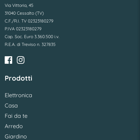
Via Vittoria, 45
31040 Cessalto (TV)
C.F./R.I. TV 02323180279
P.IVA 02323180279
Cap. Soc. Euro 3.360.500 i.v.
R.E.A. di Treviso n. 327835
Prodotti
Elettronica
Casa
Fai da te
Arredo
Giardino