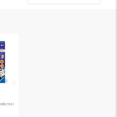
OFFERTA
OFFERTA
RAVENSBURGER
RAVENSBURGER
llo tra I
Set per dipingere Capitan
Set per dipingere Ad
America CREART 12023039
cerbiatti CREART 1