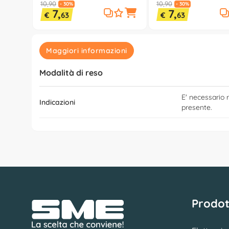
10,90
10,90
- 30%
- 30%
7,
7,
€
63
€
63
Maggiori informazioni
Modalità di reso
E' necessario r
Indicazioni
presente.
Prodot