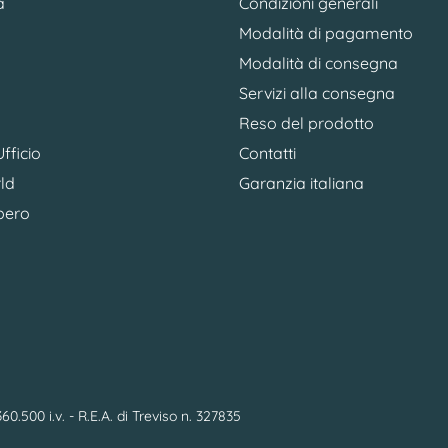
a
Condizioni generali
Modalità di pagamento
Modalità di consegna
Servizi alla consegna
Reso del prodotto
fficio
Contatti
ld
Garanzia italiana
bero
0.500 i.v. - R.E.A. di Treviso n. 327835