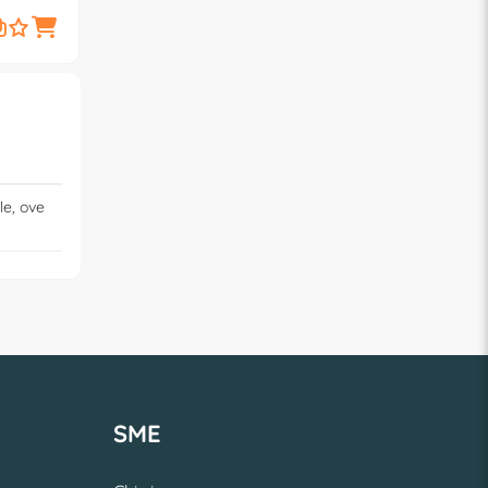
10,90
10,90
- 30%
- 30%
7,
7,
€
63
€
63
le, ove
SME