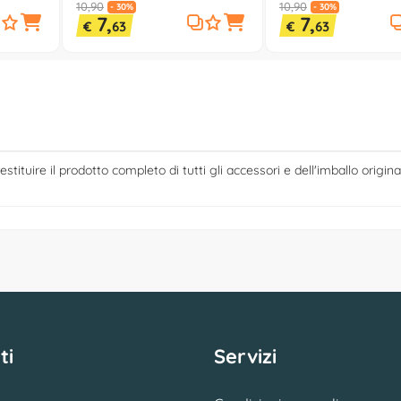
10,90
10,90
- 30%
- 30%
7,
7,
€
63
€
63
estituire il prodotto completo di tutti gli accessori e dell'imballo origina
ti
Servizi