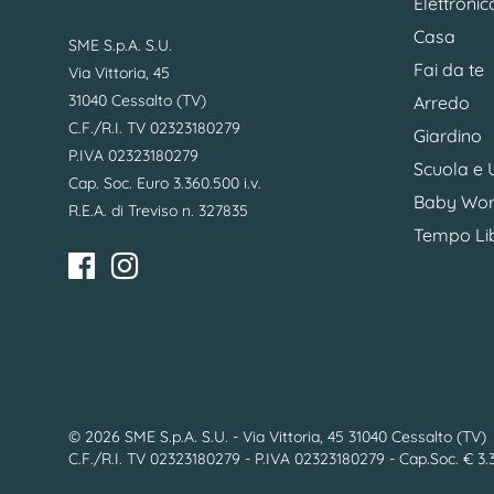
Elettronic
Casa
SME S.p.A. S.U.
Fai da te
Via Vittoria, 45
31040 Cessalto (TV)
Arredo
C.F./R.I. TV 02323180279
Giardino
P.IVA 02323180279
Scuola e U
Cap. Soc. Euro 3.360.500 i.v.
Baby Wor
R.E.A. di Treviso n. 327835
Tempo Li
© 2026 SME S.p.A. S.U. - Via Vittoria, 45 31040 Cessalto (TV)
C.F./R.I. TV 02323180279 - P.IVA 02323180279 - Cap.Soc. € 3.36