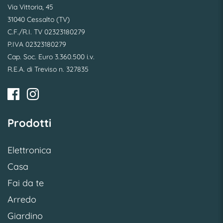
Via Vittoria, 45
31040 Cessalto (TV)
C.F./R.I. TV 02323180279
P.IVA 02323180279
Cap. Soc. Euro 3.360.500 i.v.
R.E.A. di Treviso n. 327835
Prodotti
Elettronica
Casa
Fai da te
Arredo
Giardino