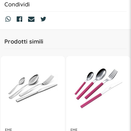
Condividi
Prodotti simili
EME
EME