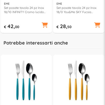
EME
EME
Set posate tavola 24 pz Inox
Set posate tavola 24 pz Inox
18/10 INFINITY Cromo lucido
18/0 You&Me SKY Fucsia
COF24IN 10
YM24SK 239
42,
28,
€
00
€
50
Potrebbe interessarti anche