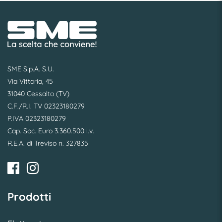
SME S.p.A. S.U.
Via Vittoria, 45
31040 Cessalto (TV)
C.F./R.I. TV 02323180279
P.IVA 02323180279
Cap. Soc. Euro 3.360.500 i.v.
R.E.A. di Treviso n. 327835
Prodotti