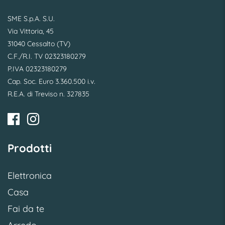
SME S.p.A. S.U.
Via Vittoria, 45
31040 Cessalto (TV)
C.F./R.I. TV 02323180279
P.IVA 02323180279
Cap. Soc. Euro 3.360.500 i.v.
R.E.A. di Treviso n. 327835
Prodotti
Elettronica
Casa
Fai da te