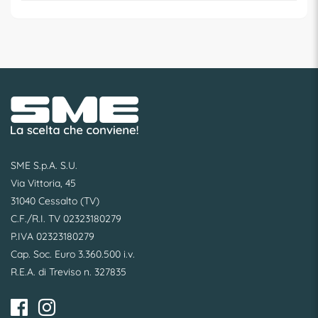
SME S.p.A. S.U.
Via Vittoria, 45
31040 Cessalto (TV)
C.F./R.I. TV 02323180279
P.IVA 02323180279
Cap. Soc. Euro 3.360.500 i.v.
R.E.A. di Treviso n. 327835