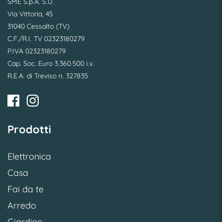
SME S.p.A. S.U.
Via Vittoria, 45
31040 Cessalto (TV)
C.F./R.I. TV 02323180279
P.IVA 02323180279
Cap. Soc. Euro 3.360.500 i.v.
R.E.A. di Treviso n. 327835
Prodotti
Elettronica
Casa
Fai da te
Arredo
Giardino