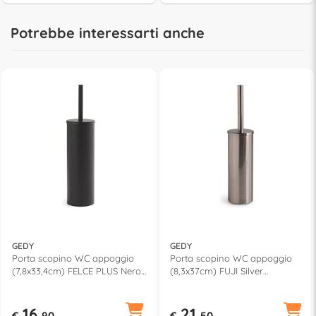
Potrebbe interessarti anche
GEDY
GEDY
Porta scopino WC appoggio
Porta scopino WC appoggio
(7,8x33,4cm) FELCE PLUS Nero
(8,3x37cm) FUJI Silver
opaco FP33140
spazzolato FJ3338
16,
21,
€
90
€
50