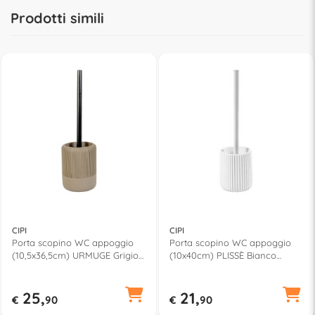
Prodotti simili
CIPI
CIPI
Porta scopino WC appoggio
Porta scopino WC appoggio
(10,5x36,5cm) URMUGE Grigio
(10x40cm) PLISSÈ Bianco
CP909UR GG
CP909PLI M16
25,
21,
€
90
€
90