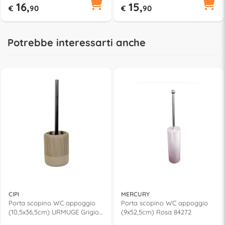
16,
15,
€
90
€
90
Potrebbe interessarti anche
CIPI
MERCURY
Porta scopino WC appoggio
Porta scopino WC appoggio
(10,5x36,5cm) URMUGE Grigio
(9x52,5cm) Rosa 84272
CP909UR GG