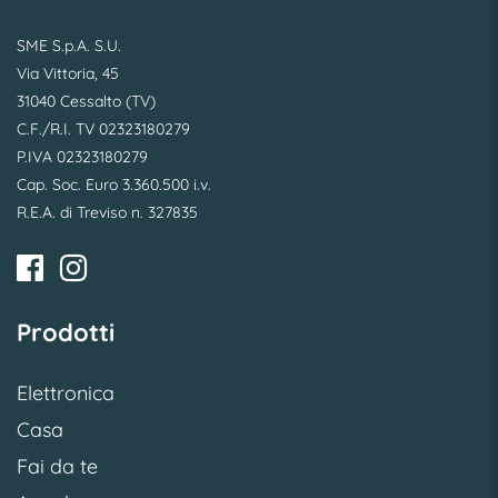
SME S.p.A. S.U.
Via Vittoria, 45
31040 Cessalto (TV)
C.F./R.I. TV 02323180279
P.IVA 02323180279
Cap. Soc. Euro 3.360.500 i.v.
R.E.A. di Treviso n. 327835
Prodotti
Elettronica
Casa
Fai da te